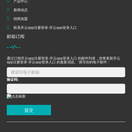
产品中心
新闻动态
招商加盟
联系开云app注册登录-开云app登录入口
邮箱订阅
通过订阅开云app注册登录-开云app登录入口 的邮件列表，您将更新开云
app注册登录-开云app登录入口 的最新消息。 填写你的电子邮件：
验证码:
提交