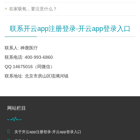
在家吸氧，要注意什么？
联系开云app注册登录-开云app登录入口
联系人: 神鹿医疗
联系电话: 400-993-6860
QQ:14675016（同微信）
联系地址: 北京市房山区琉璃河镇
网站栏目
关于开云app注册登录-开云app登录入口