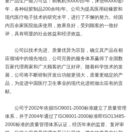
要产品生产能力可达：制氧机50000台/年，床垫60000套/
年，各种硅胶制品200余吨/年。公司为提高医用硅橡胶和
现代医疗电子技术的研究水平，进行了不懈的努力。经国
内百余家医院临床使用，效果良好，受到顾客的一致好
评，具有明显的社会效益和经济效益。
公司以技术先进、质量优异为宗旨，确立其产品在相
应领域中的领先地位，公司完善的服务体系赢得了全国数
百家代理商家和广大顾客的广泛好评。随着科学技术的发
展，公司将不断研制开发出功能更强大，质量更稳定的产
品，为促进中国医疗卫生事业的现代化进程做出应有的贡
献。
公司于2002年依据ISO9001-2000标准建立了质量管理
体系，并于2004年通过了ISO9001-2000标准即ISO13485-
2000标准的质量管理体系认证，经历年来的监督、复评审