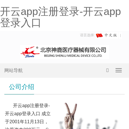
开云app注册登录-开云app
登录入口
语言选择:
网站导航
Toggl
navig
公司介绍
开云app注册登录-
开云app登录入口 成立
于2001年11月13日，