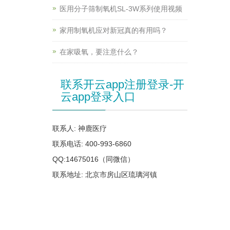
医用分子筛制氧机SL-3W系列使用视频
家用制氧机应对新冠真的有用吗？
在家吸氧，要注意什么？
联系开云app注册登录-开
云app登录入口
联系人: 神鹿医疗
联系电话: 400-993-6860
QQ:14675016（同微信）
联系地址: 北京市房山区琉璃河镇