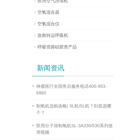
医用空气压缩机
空氧混合器
空氧混合仪
急救转运呼吸机
呼吸管路硅胶类产品
新闻资讯
神鹿医疗全国售后服务电话400-993-
6860
制氧机选购攻略| 3L机/5L机？到底选哪
个？
医用分子筛制氧机SL-3A330/530系列使
用视频